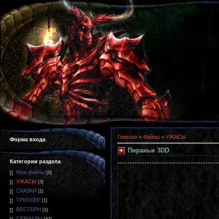
Главная
»
Файлы
»
УЖАСЫ
Форма входа
Пираньи 3DD
Категории раздела
Мои файлы
[0]
УЖАСЫ
[3]
СКАЗКИ
[1]
ТРИЛЛЕР
[1]
ВЕСТЕРН
[1]
СЕРИАЛЫ