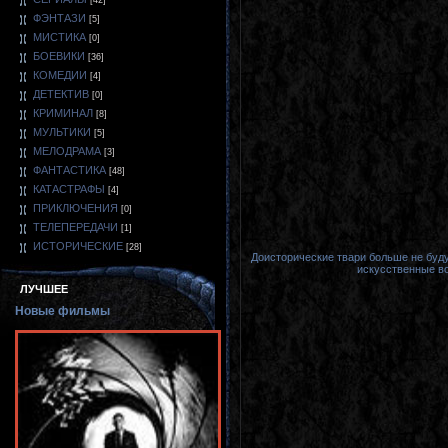
[42]
ФЭНТАЗИ
[5]
МИСТИКА
[0]
БОЕВИКИ
[36]
КОМЕДИИ
[4]
ДЕТЕКТИВ
[0]
КРИМИНАЛ
[8]
МУЛЬТИКИ
[5]
МЕЛОДРАМА
[3]
ФАНТАСТИКА
[48]
КАТАСТРАФЫ
[4]
ПРИКЛЮЧЕНИЯ
[0]
ТЕЛЕПЕРЕДАЧИ
[1]
ИСТОРИЧЕСКИЕ
[28]
Доисторические твари больше не буду
искусственные во
ЛУЧШЕЕ
Новые фильмы