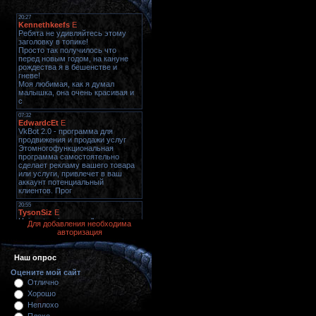
Для добавления необходима
авторизация
Наш опрос
Оцените мой сайт
Отлично
Хорошо
Неплохо