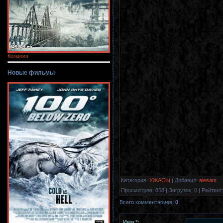
Колония
Новые фильмы
Категория
:
УЖАСЫ
|
Добавил
:
alesant
Просмотров
:
858
|
Загрузок
:
0
|
Рейтинг
:
Всего комментариев
:
0
Имя *: