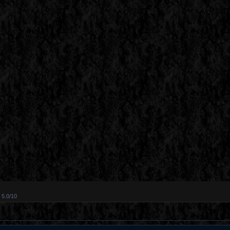
5.0
/
10