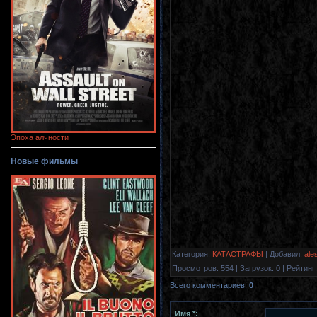
Эпоха алчности
Новые фильмы
Категория
:
КАТАСТРАФЫ
|
Добавил
:
ale
Просмотров
:
554
|
Загрузок
:
0
|
Рейтинг
:
Всего комментариев
:
0
Имя *: