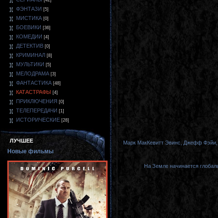
[42]
ФЭНТАЗИ
[5]
МИСТИКА
[0]
БОЕВИКИ
[36]
КОМЕДИИ
[4]
ДЕТЕКТИВ
[0]
КРИМИНАЛ
[8]
МУЛЬТИКИ
[5]
МЕЛОДРАМА
[3]
ФАНТАСТИКА
[48]
КАТАСТРАФЫ
[4]
ПРИКЛЮЧЕНИЯ
[0]
ТЕЛЕПЕРЕДАЧИ
[1]
ИСТОРИЧЕСКИЕ
[28]
ЛУЧШЕЕ
Марк МакКевитт Эвинс, Джефф Фэйи, 
Новые фильмы
На Земле начинается глобал