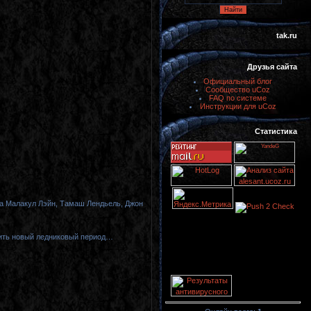
tak.ru
Друзья сайта
Официальный блог
Сообщество uCoz
FAQ по системе
Инструкции для uCoz
Статистика
ра Малакул Лэйн, Тамаш Лендьель, Джон
тить новый ледниковый период…