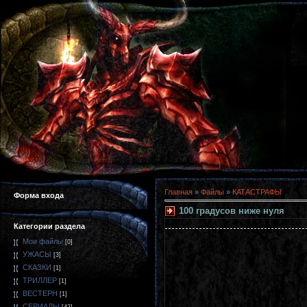
Главная
»
Файлы
»
КАТАСТРАФЫ
Форма входа
100 градусов ниже нуля
Категории раздела
Мои файлы
[0]
УЖАСЫ
[3]
СКАЗКИ
[1]
ТРИЛЛЕР
[1]
ВЕСТЕРН
[1]
СЕРИАЛЫ