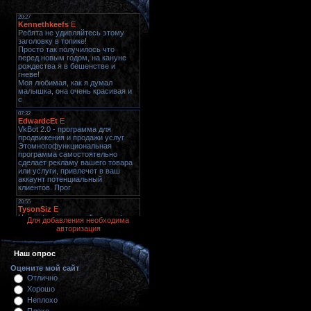
Для добавления необходима
авторизация
Наш опрос
Оцените мой сайт
Отлично
Хорошо
Неплохо