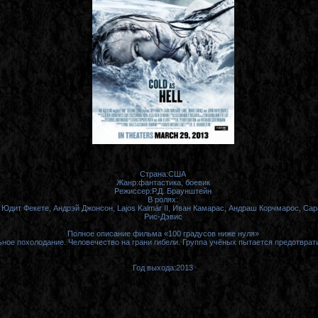
Страна:США
Жанр:фантастика, боевик
Режиссер:Р.Д. Браунштейн
В ролях:
Юдит Фекете, Андрэй Джонсон, Lajos Kalmár II, Иван Камарас, Андраш Корчмарос, Са
Рис-Дэвис
Полное описание фильма «100 градусов ниже нуля»
ьное похолодание. Человечество на грани гибели. Группа учёных пытается предотвра
Год выхода:2013