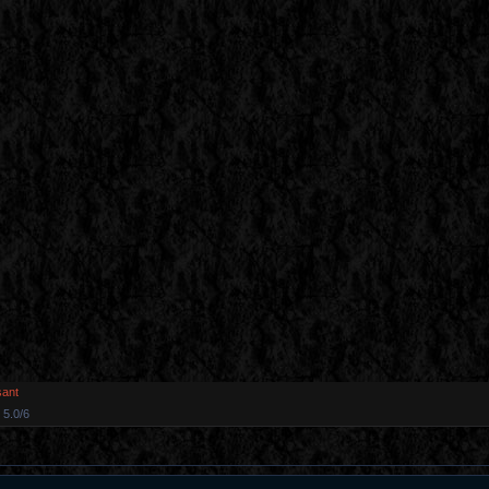
sant
5.0
/
6