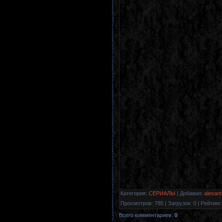
Категория
:
СЕРИАЛЫ
|
Добавил
:
alesant
Просмотров
:
785
|
Загрузок
:
0
|
Рейтинг
:
Всего комментариев
:
0