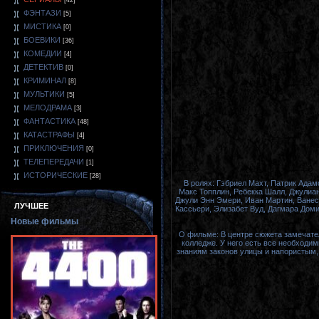
[42]
ФЭНТАЗИ
[5]
МИСТИКА
[0]
БОЕВИКИ
[36]
КОМЕДИИ
[4]
ДЕТЕКТИВ
[0]
КРИМИНАЛ
[8]
МУЛЬТИКИ
[5]
МЕЛОДРАМА
[3]
ФАНТАСТИКА
[48]
КАТАСТРАФЫ
[4]
ПРИКЛЮЧЕНИЯ
[0]
ТЕЛЕПЕРЕДАЧИ
[1]
ИСТОРИЧЕСКИЕ
[28]
В ролях: Гэбриел Махт, Патрик Ада
Макс Топплин, Ребекка Шалл, Джулиан
Джули Энн Эмери, Иван Мартин, Ванес
ЛУЧШЕЕ
Кассьери, Элизабет Вуд, Дагмара Доми
Новые фильмы
О фильме: В центре сюжета замечате
колледже. У него есть все необходи
знаниям законов улицы и напористым,