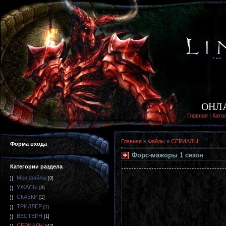
ОНЛ
Главная
|
Ката
Главная
»
Файлы
»
СЕРИАЛЫ
Форма входа
Форс-мажоры 1 сезон
Категории раздела
Мои файлы
[0]
УЖАСЫ
[3]
СКАЗКИ
[1]
ТРИЛЛЕР
[1]
ВЕСТЕРН
[1]
СЕРИАЛЫ