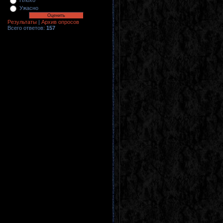
Плохо
Ужасно
Результаты
|
Архив опросов
Всего ответов:
157