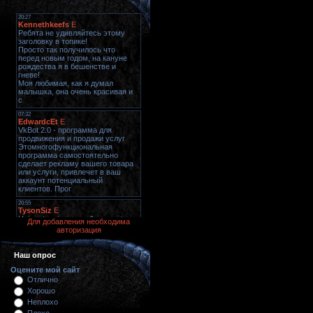
Для добавления необходима
авторизация
Наш опрос
Оцените мой сайт
Отлично
Хорошо
Неплохо