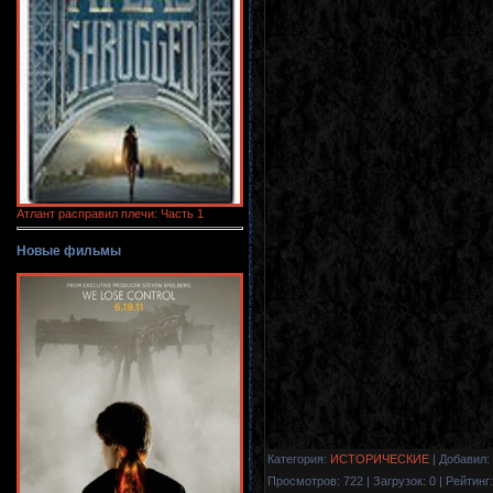
Атлант расправил плечи: Часть 1
Новые фильмы
Категория
:
ИСТОРИЧЕСКИЕ
|
Добавил
:
Просмотров
:
722
|
Загрузок
:
0
|
Рейтинг
: