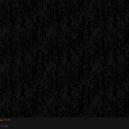
alesant
5.0
/
2