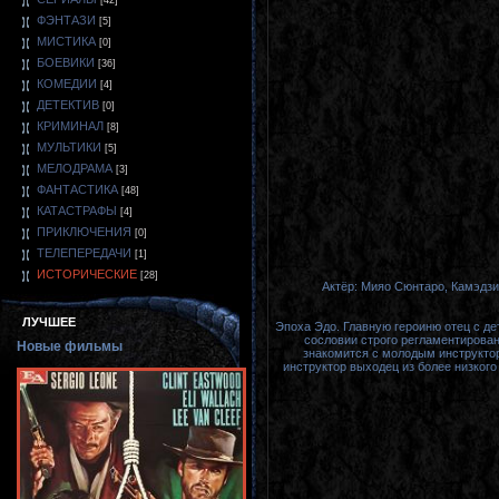
[42]
ФЭНТАЗИ
[5]
МИСТИКА
[0]
БОЕВИКИ
[36]
КОМЕДИИ
[4]
ДЕТЕКТИВ
[0]
КРИМИНАЛ
[8]
МУЛЬТИКИ
[5]
МЕЛОДРАМА
[3]
ФАНТАСТИКА
[48]
КАТАСТРАФЫ
[4]
ПРИКЛЮЧЕНИЯ
[0]
ТЕЛЕПЕРЕДАЧИ
[1]
ИСТОРИЧЕСКИЕ
[28]
Актёр: Мияо Сюнтаро, Камэдзи
ЛУЧШЕЕ
Эпоха Эдо. Главную героиню отец с д
сословии строго регламентирован
Новые фильмы
знакомится с молодым инструкторо
инструктор выходец из более низкого