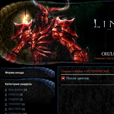
ОНЛ
Главная
|
Ката
Главная
»
Файлы
»
ИСТОРИЧЕСКИЕ
Форма входа
После цветов
Категории раздела
Мои файлы
[0]
УЖАСЫ
[3]
СКАЗКИ
[1]
ТРИЛЛЕР
[1]
ВЕСТЕРН
[1]
СЕРИАЛЫ