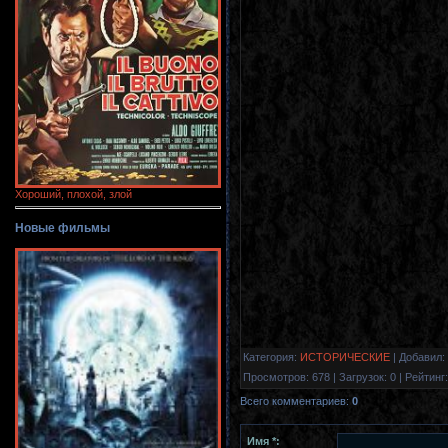
Хороший, плохой, злой
Новые фильмы
Категория
:
ИСТОРИЧЕСКИЕ
|
Добавил
:
Просмотров
:
678
|
Загрузок
:
0
|
Рейтинг
:
Всего комментариев
:
0
Имя *: