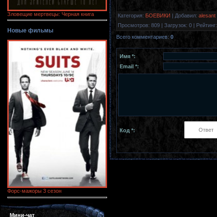
Зловещие мертвецы: Черная книга
Категория
:
БОЕВИКИ
|
Добавил
:
alesant
Просмотров
:
809
|
Загрузок
:
0
|
Рейтинг
:
Новые фильмы
Всего комментариев
:
0
Имя *:
Email *:
Код *:
Форс-мажоры 3 сезон
Мини-чат