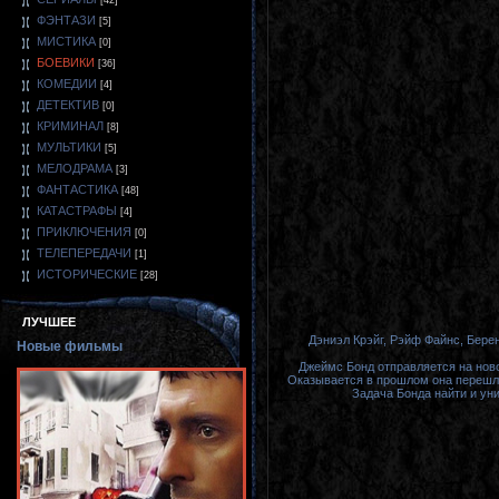
[42]
ФЭНТАЗИ
[5]
МИСТИКА
[0]
БОЕВИКИ
[36]
КОМЕДИИ
[4]
ДЕТЕКТИВ
[0]
КРИМИНАЛ
[8]
МУЛЬТИКИ
[5]
МЕЛОДРАМА
[3]
ФАНТАСТИКА
[48]
КАТАСТРАФЫ
[4]
ПРИКЛЮЧЕНИЯ
[0]
ТЕЛЕПЕРЕДАЧИ
[1]
ИСТОРИЧЕСКИЕ
[28]
ЛУЧШЕЕ
Дэниэл Крэйг, Рэйф Файнс, Бере
Новые фильмы
Джеймс Бонд отправляется на ново
Оказывается в прошлом она перешла 
Задача Бонда найти и уни