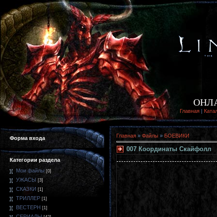
ОНЛ
Главная
|
Ката
Главная
»
Файлы
»
БОЕВИКИ
Форма входа
007 Координаты Скайфолл
Категории раздела
Мои файлы
[0]
УЖАСЫ
[3]
СКАЗКИ
[1]
ТРИЛЛЕР
[1]
ВЕСТЕРН
[1]
СЕРИАЛЫ