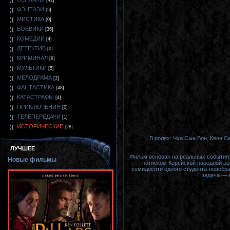
[42]
ФЭНТАЗИ
[5]
МИСТИКА
[0]
БОЕВИКИ
[36]
КОМЕДИИ
[4]
ДЕТЕКТИВ
[0]
КРИМИНАЛ
[8]
МУЛЬТИКИ
[5]
МЕЛОДРАМА
[3]
ФАНТАСТИКА
[48]
КАТАСТРАФЫ
[4]
ПРИКЛЮЧЕНИЯ
[0]
ТЕЛЕПЕРЕДАЧИ
[1]
ИСТОРИЧЕСКИЕ
[28]
В ролях: Чха Сын Вон, Квон С
ЛУЧШЕЕ
Фильм основан на реальных событиях
Новые фильмы
натиском Корейской народной ар
семидесяти одного студента-новобр
задача — 