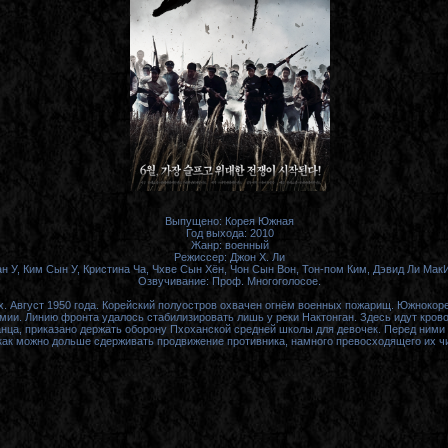
Выпущено: Корея Южная
Год выхода: 2010
Жанр: военный
Режиссер: Джон Х. Ли
ан У, Ким Сын У, Кристина Ча, Чхве Сын Хён, Чон Сын Вон, Тон-пом Ким, Дэвид Ли Мак
Озвучивание: Проф. Многоголосое.
. Август 1950 года. Корейский полуостров охвачен огнём военных пожарищ. Южнокор
мии. Линию фронта удалось стабилизировать лишь у реки Нактонган. Здесь идут крово
анца, приказано держать оборону Пхоханской средней школы для девочек. Перед ними
как можно дольше сдерживать продвижение противника, намного превосходящего их ч