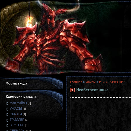
Главная
»
Файлы
»
ИСТОРИЧЕСКИЕ
Форма входа
Необстрелянные
Категории раздела
Мои файлы
[0]
УЖАСЫ
[3]
СКАЗКИ
[1]
ТРИЛЛЕР
[1]
ВЕСТЕРН
[1]
СЕРИАЛЫ