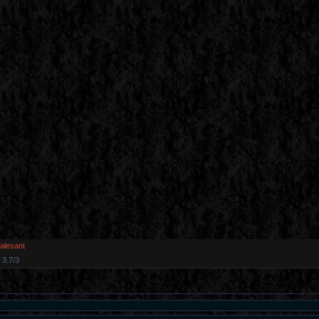
alesant
3.7
/
3