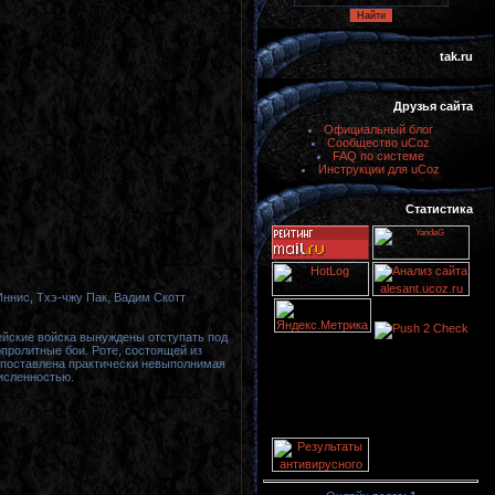
tak.ru
Друзья сайта
Официальный блог
Сообщество uCoz
FAQ по системе
Инструкции для uCoz
Статистика
Иннис, Тхэ-чжу Пак, Вадим Скотт
ейские войска вынуждены отступать под
пролитные бои. Роте, состоящей из
 поставлена практически невыполнимая
исленностью.