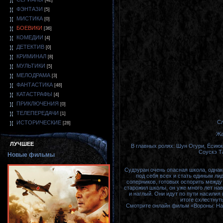
[42]
ФЭНТАЗИ
[5]
МИСТИКА
[0]
БОЕВИКИ
[36]
КОМЕДИИ
[4]
ДЕТЕКТИВ
[0]
КРИМИНАЛ
[8]
МУЛЬТИКИ
[5]
МЕЛОДРАМА
[3]
ФАНТАСТИКА
[48]
КАТАСТРАФЫ
[4]
ПРИКЛЮЧЕНИЯ
[0]
ТЕЛЕПЕРЕДАЧИ
[1]
Сл
ИСТОРИЧЕСКИЕ
[28]
Жа
ЛУЧШЕЕ
В главных ролях: Шун Огури, Ёсиюк
Соускэ Т
Новые фильмы
Судзуран очень опасная школа, однако
под себя всех и стать единым ли
соперников, готовых оспорить между
старожил школы, он уже много лет нав
и наглый. Они идут по пути насилия
итоге схлестнут
Смотрите онлайн фильм «Вороны: Нач