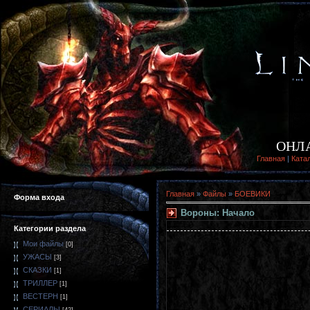
ОНЛ
Главная
|
Ката
Главная
»
Файлы
»
БОЕВИКИ
Форма входа
Вороны: Начало
Категории раздела
Мои файлы
[0]
УЖАСЫ
[3]
СКАЗКИ
[1]
ТРИЛЛЕР
[1]
ВЕСТЕРН
[1]
СЕРИАЛЫ