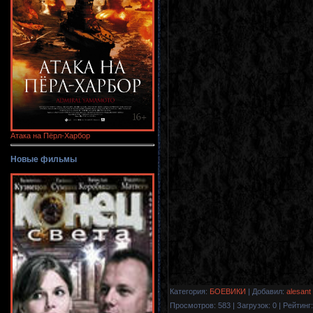
Атака на Пёрл-Харбор
Новые фильмы
Категория
:
БОЕВИКИ
|
Добавил
:
alesant
Просмотров
:
583
|
Загрузок
:
0
|
Рейтинг
: