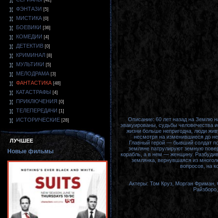
[42]
ФЭНТАЗИ
[5]
МИСТИКА
[0]
БОЕВИКИ
[36]
КОМЕДИИ
[4]
ДЕТЕКТИВ
[0]
КРИМИНАЛ
[8]
МУЛЬТИКИ
[5]
МЕЛОДРАМА
[3]
ФАНТАСТИКА
[48]
КАТАСТРАФЫ
[4]
ПРИКЛЮЧЕНИЯ
[0]
ТЕЛЕПЕРЕДАЧИ
[1]
Описание: 60 лет назад на Землю н
ИСТОРИЧЕСКИЕ
[28]
эвакуированы, судьбы человечества ис
жизни больше непригодна, люди живу
несмотря на изменившиеся до н
ЛУЧШЕЕ
Главный герой — бывший солдат по
земляне патрулируют земную пове
Новые фильмы
корабль, а в нем — женщину. Разбудив
землянка, вернувшаяся из многол
вопросов, на к
Актеры: Том Круз, Морган Фриман, 
Райзборо,