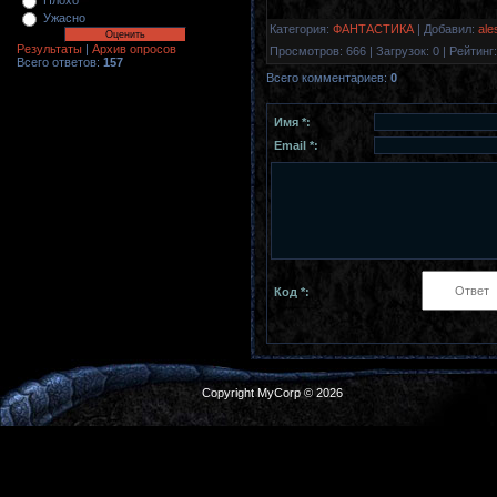
Плохо
Ужасно
Категория
:
ФАНТАСТИКА
|
Добавил
:
ale
Результаты
|
Архив опросов
Просмотров
:
666
|
Загрузок
:
0
|
Рейтинг
:
Всего ответов:
157
Всего комментариев
:
0
Имя *:
Email *:
Код *:
Copyright MyCorp © 2026