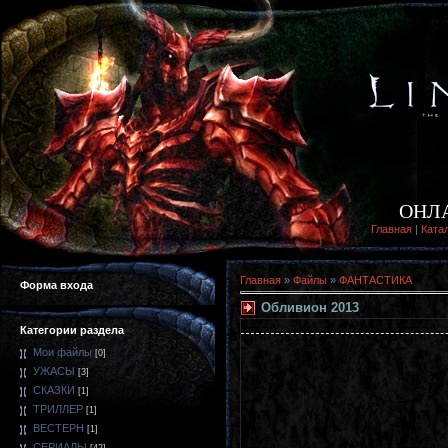
ОНЛ
Главная
|
Ката
Главная
»
Файлы
»
ФАНТАСТИКА
Форма входа
Обливион 2013
Категории раздела
Мои файлы
[0]
УЖАСЫ
[3]
СКАЗКИ
[1]
ТРИЛЛЕР
[1]
ВЕСТЕРН
[1]
СЕРИАЛЫ