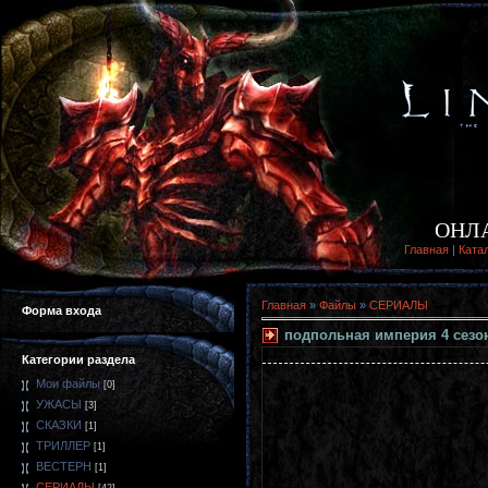
ОНЛ
Главная
|
Ката
Главная
»
Файлы
»
СЕРИАЛЫ
Форма входа
подпольная империя 4 сезо
Категории раздела
Мои файлы
[0]
УЖАСЫ
[3]
СКАЗКИ
[1]
ТРИЛЛЕР
[1]
ВЕСТЕРН
[1]
СЕРИАЛЫ