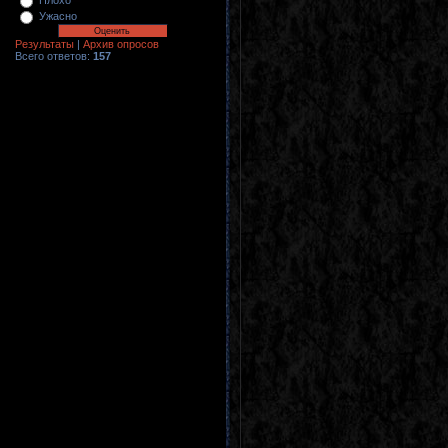
Плохо
Ужасно
Результаты
|
Архив опросов
Всего ответов:
157