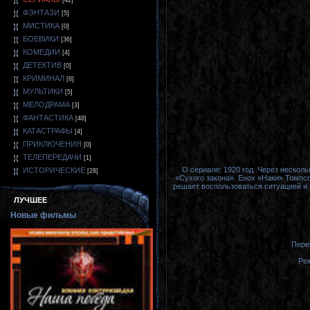
[42]
ФЭНТАЗИ
[5]
МИСТИКА
[0]
БОЕВИКИ
[36]
КОМЕДИИ
[4]
ДЕТЕКТИВ
[0]
КРИМИНАЛ
[8]
МУЛЬТИКИ
[5]
МЕЛОДРАМА
[3]
ФАНТАСТИКА
[48]
КАТАСТРАФЫ
[4]
ПРИКЛЮЧЕНИЯ
[0]
ТЕЛЕПЕРЕДАЧИ
[1]
О сериале: 1920 год. Через несколь
ИСТОРИЧЕСКИЕ
[28]
«Сухого закона». Енох «Наки» Томпс
решает воспользоваться ситуацией и 
ЛУЧШЕЕ
Новые фильмы
Пере
Ре