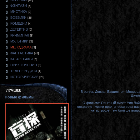
[42]
ФЭНТАЗИ
[5]
МИСТИКА
[0]
БОЕВИКИ
[36]
КОМЕДИИ
[4]
ДЕТЕКТИВ
[0]
КРИМИНАЛ
[8]
МУЛЬТИКИ
[5]
МЕЛОДРАМА
[3]
ФАНТАСТИКА
[48]
КАТАСТРАФЫ
[4]
ПРИКЛЮЧЕНИЯ
[0]
ТЕЛЕПЕРЕДАЧИ
[1]
ИСТОРИЧЕСКИЕ
[28]
ЛУЧШЕЕ
В ролях: Дензел Вашингтон, Мелисса
Джейм
Новые фильмы
О фильме: Опытный пилот Уип Вайт
сохраняет жизни практически всех пас
катастрофе, тем больше вопро