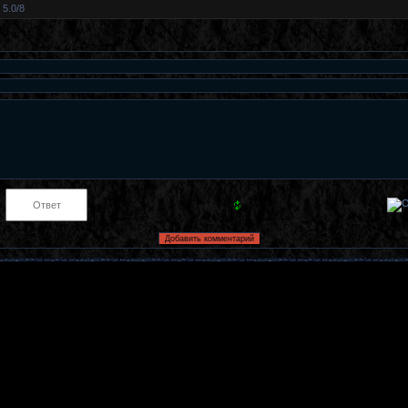
5.0
/
8