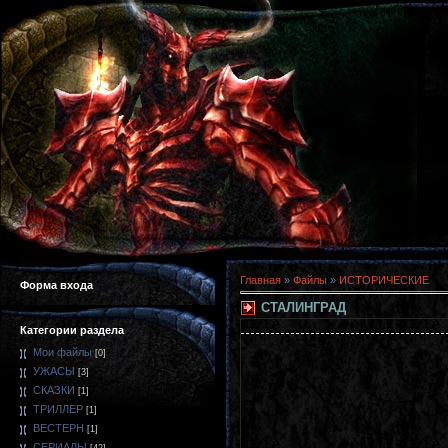
Главная
»
Файлы
»
ИСТОРИЧЕСКИЕ
Форма входа
СТАЛИНГРАД
Категории раздела
Мои файлы
[0]
УЖАСЫ
[3]
СКАЗКИ
[1]
ТРИЛЛЕР
[1]
ВЕСТЕРН
[1]
СЕРИАЛЫ