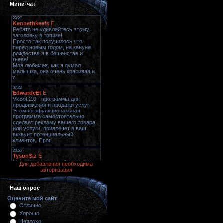
Мини-чат
Для добавления необходима
авторизация
Наш опрос
Оцените мой сайт
Отлично
Хорошо
Неплохо