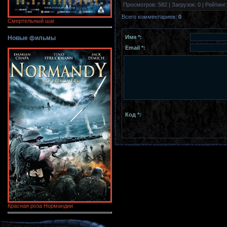
Просмотров
:
582
|
Загрузок
:
0
|
Рейтинг
:
Всего комментариев
:
0
Смертельный шаг
Имя *:
Новые фильмы
Email *:
Код *:
Красная роза Нормандии