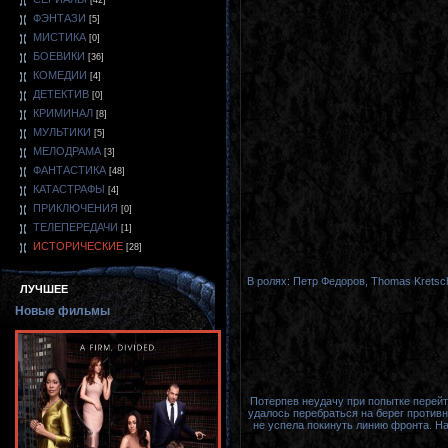
[42]
ФЭНТАЗИ
[5]
МИСТИКА
[0]
БОЕВИКИ
[36]
КОМЕДИИ
[4]
ДЕТЕКТИВ
[0]
КРИМИНАЛ
[8]
МУЛЬТИКИ
[5]
МЕЛОДРАМА
[3]
ФАНТАСТИКА
[48]
КАТАСТРАФЫ
[4]
ПРИКЛЮЧЕНИЯ
[0]
ТЕЛЕПЕРЕДАЧИ
[1]
ИСТОРИЧЕСКИЕ
[28]
В ролях: Петр Федоров, Thomas Krets
ЛУЧШЕЕ
Новые фильмы
Потерпев неудачу при попытке перейт
удалось перебраться на берег против
не успела покинуть линию фронта. Н