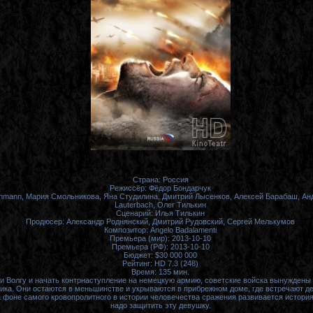
Страна: Россия
Режиссёр: Фёдор Бондарчук
chmann, Мария Смольникова, Яна Студилина, Дмитрий Лысенков, Алексей Барабаш, Анд
Lauterbach, Олег Тилькин
Сценарий: Илья Тилькин
Продюсер: Александр Роднянский, Дмитрий Рудовский, Сергей Мелькумов
Композитор: Angelo Badalamenti
Премьера (мир): 2013-10-10
Премьера (РФ): 2013-10-10
Бюджет: $30 000 000
Рейтинг: HD 7.3 (248)
Время: 135 мин.
и Волгу и начать контрнаступление на немецкую армию, советские войска вынуждены
ника. Они остаются в меньшинстве и укрываются в прибрежном доме, где встречают де
а фоне самого кровопролитного в истории человечества сражения развивается история
надо защитить эту девушку.