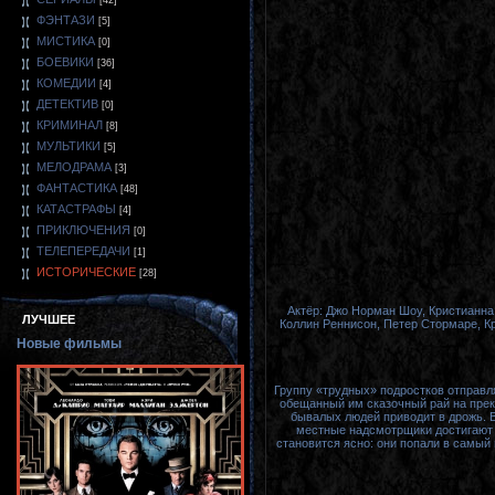
[42]
ФЭНТАЗИ
[5]
МИСТИКА
[0]
БОЕВИКИ
[36]
КОМЕДИИ
[4]
ДЕТЕКТИВ
[0]
КРИМИНАЛ
[8]
МУЛЬТИКИ
[5]
МЕЛОДРАМА
[3]
ФАНТАСТИКА
[48]
КАТАСТРАФЫ
[4]
ПРИКЛЮЧЕНИЯ
[0]
ТЕЛЕПЕРЕДАЧИ
[1]
ИСТОРИЧЕСКИЕ
[28]
Актёр: Джо Норман Шоу, Кристианна 
ЛУЧШЕЕ
Коллин Реннисон, Петер Стормаре, Кр
Новые фильмы
Группу «трудных» подростков отправля
обещанный им сказочный рай на прек
бывалых людей приводит в дрожь. 
местные надсмотрщики достигают
становится ясно: они попали в самый