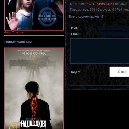
Категория
:
ИСТОРИЧЕСКИЕ
|
Добавил
:
Просмотров
:
699
|
Загрузок
:
0
|
Рейтинг
:
Всего комментариев
:
0
Имя *:
4400 2 сезон
Email *:
Новые фильмы
Код *: