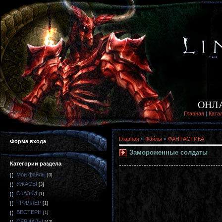
ОНЛ
Главная
|
Ката
Главная
»
Файлы
»
ФАНТАСТИКА
Форма входа
Замороженные солдаты
Категории раздела
Мои файлы
[0]
УЖАСЫ
[3]
СКАЗКИ
[1]
ТРИЛЛЕР
[1]
ВЕСТЕРН
[1]
СЕРИАЛЫ