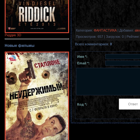
Категория
:
ФАНТАСТИКА
|
Добавил
:
ale
Риддик 3D
Просмотров
:
657
|
Загрузок
:
0
|
Рейтинг
:
Всего комментариев
:
0
Новые фильмы
Имя *:
Email *:
Код *: