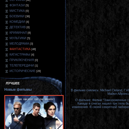
[42]
ФЭНТАЗИ
[5]
МИСТИКА
[0]
БОЕВИКИ
[36]
КОМЕДИИ
[4]
ДЕТЕКТИВ
[0]
КРИМИНАЛ
[8]
МУЛЬТИКИ
[5]
МЕЛОДРАМА
[3]
ФАНТАСТИКА
[48]
КАТАСТРАФЫ
[4]
ПРИКЛЮЧЕНИЯ
[0]
ТЕЛЕПЕРЕДАЧИ
[1]
ИСТОРИЧЕСКИЕ
[28]
ЛУЧШЕЕ
Новые фильмы
В фильме снялись: Michael Cleland, Гэ
Майкл Айронса
О фильме: Фильм "Замороженные со
Канаде в снегах нашел три тела б
изменения. В своей секретной лабора