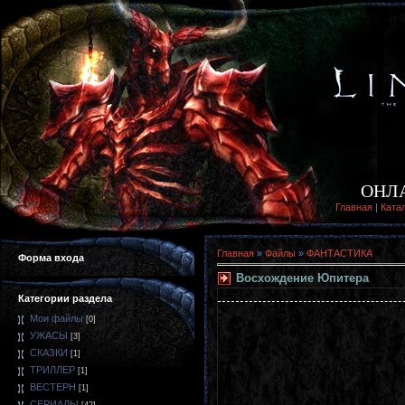
ОНЛ
Главная
|
Ката
Главная
»
Файлы
»
ФАНТАСТИКА
Форма входа
Восхождение Юпитера
Категории раздела
Мои файлы
[0]
УЖАСЫ
[3]
СКАЗКИ
[1]
ТРИЛЛЕР
[1]
ВЕСТЕРН
[1]
СЕРИАЛЫ