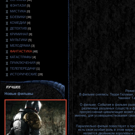
[42]
ФЭНТАЗИ
[5]
МИСТИКА
[0]
БОЕВИКИ
[36]
КОМЕДИИ
[4]
ДЕТЕКТИВ
[0]
КРИМИНАЛ
[8]
МУЛЬТИКИ
[5]
МЕЛОДРАМА
[3]
ФАНТАСТИКА
[48]
КАТАСТРАФЫ
[4]
ПРИКЛЮЧЕНИЯ
[0]
ТЕЛЕПЕРЕДАЧИ
[1]
ИСТОРИЧЕСКИЕ
[28]
ЛУЧШЕЕ
Режис
Новые фильмы
В фильме снялись: Терри Гиллиам,
Чаннинг Та
О фильме: События в фильме разв
различных разумных существ и фо
прогрессивная цивилизация может и
именно, для усовершенствования свое
Параллельно фильм повествует о прос
есть своя особая роль в этом мире. 
является двойником королевы и 