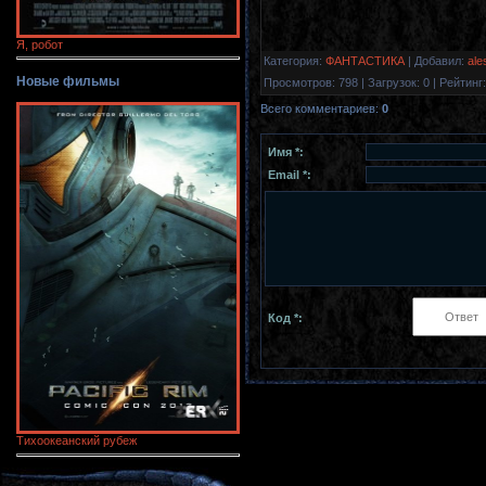
Я, робот
Категория
:
ФАНТАСТИКА
|
Добавил
:
ale
Новые фильмы
Просмотров
:
798
|
Загрузок
:
0
|
Рейтинг
:
Всего комментариев
:
0
Имя *:
Email *:
Код *:
Тихоокеанский рубеж