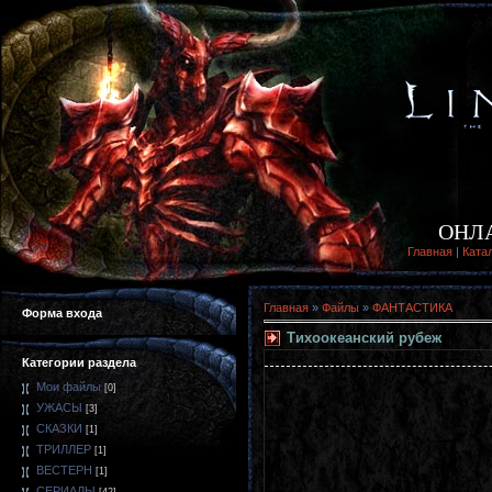
ОНЛ
Главная
|
Ката
Главная
»
Файлы
»
ФАНТАСТИКА
Форма входа
Тихоокеанский рубеж
Категории раздела
Мои файлы
[0]
УЖАСЫ
[3]
СКАЗКИ
[1]
ТРИЛЛЕР
[1]
ВЕСТЕРН
[1]
СЕРИАЛЫ