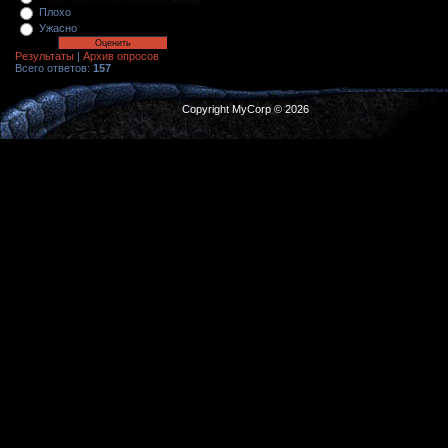
Плохо
Ужасно
Результаты
|
Архив опросов
Всего ответов:
157
Copyright MyCorp © 2026