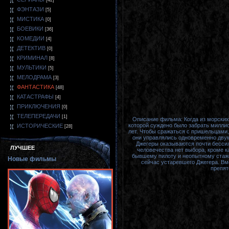
[42]
ФЭНТАЗИ
[5]
МИСТИКА
[0]
БОЕВИКИ
[36]
КОМЕДИИ
[4]
ДЕТЕКТИВ
[0]
КРИМИНАЛ
[8]
МУЛЬТИКИ
[5]
МЕЛОДРАМА
[3]
ФАНТАСТИКА
[48]
КАТАСТРАФЫ
[4]
ПРИКЛЮЧЕНИЯ
[0]
ТЕЛЕПЕРЕДАЧИ
[1]
Описание фильма: Когда из морских 
которой суждено было забрать миллио
ИСТОРИЧЕСКИЕ
[28]
лет. Чтобы сражаться с пришельцами,
они управлялись одновременно двум
Джегеры оказываются почти бессил
ЛУЧШЕЕ
человечества нет выбора, кроме 
бывшему пилоту и неопытному стаже
Новые фильмы
сейчас устаревшего Джегера. Вм
препят