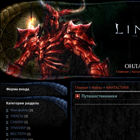
ОНЛ
Главная
|
Ката
Главная
»
Файлы
»
ФАНТАСТИКА
Форма входа
Путешественники
Категории раздела
Мои файлы
[0]
УЖАСЫ
[3]
СКАЗКИ
[1]
ТРИЛЛЕР
[1]
ВЕСТЕРН
[1]
СЕРИАЛЫ