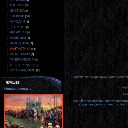
[42]
ФЭНТАЗИ
[5]
МИСТИКА
[0]
БОЕВИКИ
[36]
КОМЕДИИ
[4]
ДЕТЕКТИВ
[0]
КРИМИНАЛ
[8]
МУЛЬТИКИ
[5]
МЕЛОДРАМА
[3]
ФАНТАСТИКА
[48]
КАТАСТРАФЫ
[4]
ПРИКЛЮЧЕНИЯ
[0]
ТЕЛЕПЕРЕДАЧИ
[1]
ИСТОРИЧЕСКИЕ
[28]
В ролях: Nao Nagasawa, Ayumi Kinoshita
ЛУЧШЕЕ
Продюс
Новые фильмы
Рей
Лучший агент полиции Аи отправляетс
когда она уже почти настигла ег