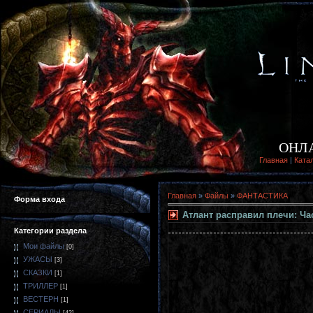
ОНЛ
Главная
|
Ката
Главная
»
Файлы
»
ФАНТАСТИКА
Форма входа
Атлант расправил плечи: Ча
Категории раздела
Мои файлы
[0]
УЖАСЫ
[3]
СКАЗКИ
[1]
ТРИЛЛЕР
[1]
ВЕСТЕРН
[1]
СЕРИАЛЫ