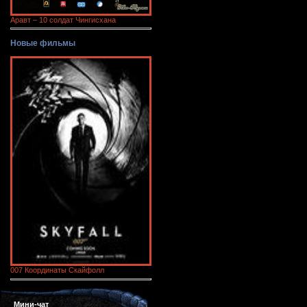
Аравт – 10 солдат Чингисхана
Новые фильмы
007 Координаты Скайфолл
Мини-чат