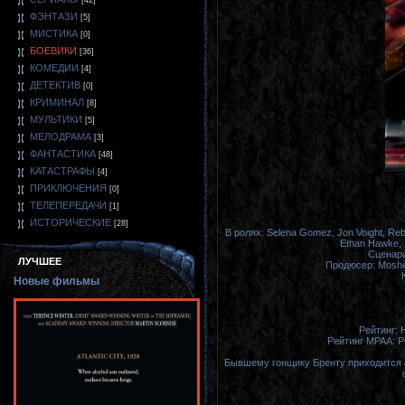
[42]
ФЭНТАЗИ
[5]
МИСТИКА
[0]
БОЕВИКИ
[36]
КОМЕДИИ
[4]
ДЕТЕКТИВ
[0]
КРИМИНАЛ
[8]
МУЛЬТИКИ
[5]
МЕЛОДРАМА
[3]
ФАНТАСТИКА
[48]
КАТАСТРАФЫ
[4]
ПРИКЛЮЧЕНИЯ
[0]
ТЕЛЕПЕРЕДАЧИ
[1]
ИСТОРИЧЕСКИЕ
[28]
В ролях: Selena Gomez, Jon Voight, Reb
Ethan Hawke, I
Сценари
ЛУЧШЕЕ
Продюсер: Moshe 
Новые фильмы
Рейтинг: H
Рейтинг MPAA: P
Бывшему гонщику Бренту приходится с