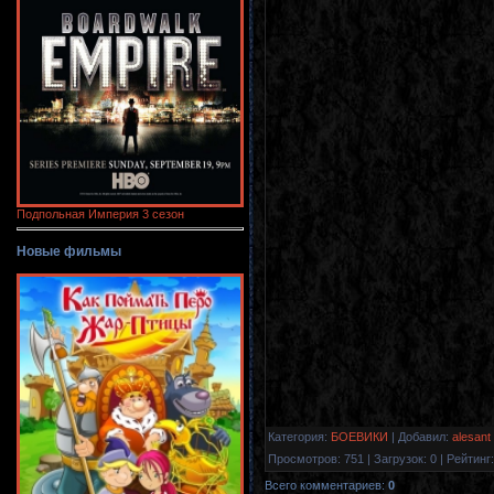
Подпольная Империя 3 сезон
Новые фильмы
Категория
:
БОЕВИКИ
|
Добавил
:
alesant
Просмотров
:
751
|
Загрузок
:
0
|
Рейтинг
:
Всего комментариев
:
0