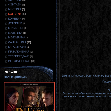
[42]
ФЭНТАЗИ
[5]
МИСТИКА
[0]
БОЕВИКИ
[36]
КОМЕДИИ
[4]
ДЕТЕКТИВ
[0]
КРИМИНАЛ
[8]
МУЛЬТИКИ
[5]
МЕЛОДРАМА
[3]
ФАНТАСТИКА
[48]
КАТАСТРАФЫ
[4]
ПРИКЛЮЧЕНИЯ
[0]
ТЕЛЕПЕРЕДАЧИ
[1]
ИСТОРИЧЕСКИЕ
[28]
ЛУЧШЕЕ
Доминик Пёрселл, Эрин Карплак, Эдвар
Новые фильмы
Продюс
По
Это история обычного, среднестатис
того, как наступает экономический кр