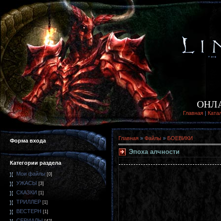
ОНЛ
Главная
|
Ката
Главная
»
Файлы
»
БОЕВИКИ
Форма входа
Эпоха алчности
Категории раздела
Мои файлы
[0]
УЖАСЫ
[3]
СКАЗКИ
[1]
ТРИЛЛЕР
[1]
ВЕСТЕРН
[1]
СЕРИАЛЫ