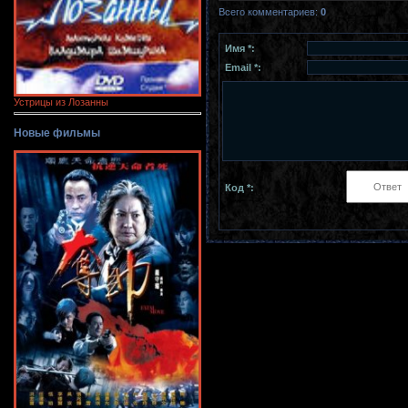
Всего комментариев
:
0
Имя *:
Email *:
Устрицы из Лозанны
Новые фильмы
Код *: