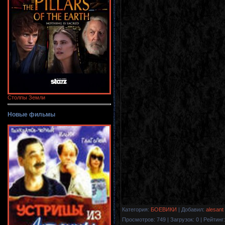
Столпы Земли
Новые фильмы
Категория
:
БОЕВИКИ
|
Добавил
:
alesant
Просмотров
:
749
|
Загрузок
:
0
|
Рейтинг
: